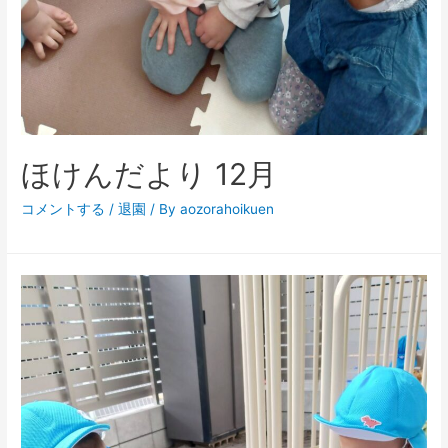
ほけんだより 12月
コメントする
/
退園
/ By
aozorahoikuen