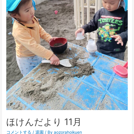
ほけんだより 11月
コメントする
/
退園
/ By
aozorahoikuen