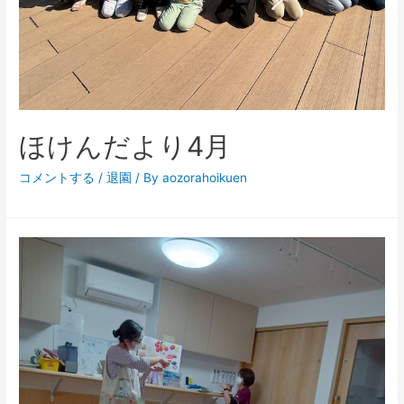
ほけんだより4月
コメントする
/
退園
/ By
aozorahoikuen